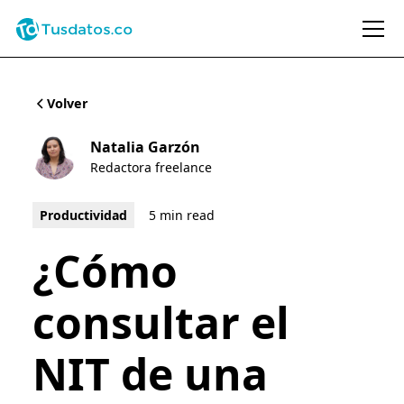
Volver
Natalia Garzón
Redactora freelance
Productividad
5 min read
¿Cómo
consultar el
NIT de una