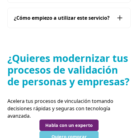
la contratación de personal sin adecuada
verificación previa.
Validamos identidad, antecedentes judiciales y
¿Cómo empiezo a utilizar este servicio?
disciplinarios, también afiliaciones al sistema
de seguridad social.
Contáctanos directamente y solicita una
demostración para asesorarte en tu proceso
de validación de antecedentes para
¿Quieres modernizar tus
contratación temporal.
procesos de validación
de personas y empresas?
Acelera tus procesos de vinculación tomando
decisiones rápidas y seguras con tecnología
avanzada.
Habla con un experto
Quiero comprar