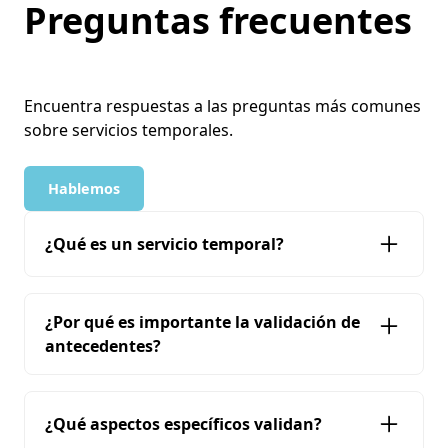
Preguntas frecuentes
Encuentra respuestas a las preguntas más comunes
sobre servicios temporales.
Hablemos
¿Qué es un servicio temporal?
Un servicio especializado que provee personal
¿Por qué es importante la validación de
cualificado por períodos determinados,
antecedentes?
cumpliendo regulaciones laborales específicas
y garantizando la correcta validación del
candidato.
Permite reducir considerablemente los riesgos
¿Qué aspectos específicos validan?
operativos, legales y financieros derivados de