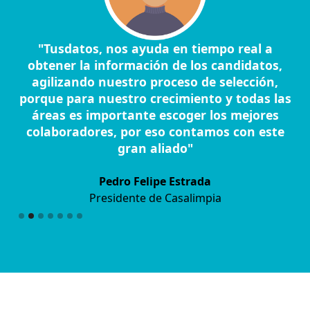
e
"Tusdatos, nos ayuda en tiempo real a
"
y
obtener la información de los candidatos,
agilizando nuestro proceso de selección,
i
r
porque para nuestro crecimiento y todas las
c
áreas es importante escoger los mejores
cu
colaboradores, por eso contamos con este
gran aliado"
Pedro Felipe Estrada
Presidente de Casalimpia
Slide 2 of 7.