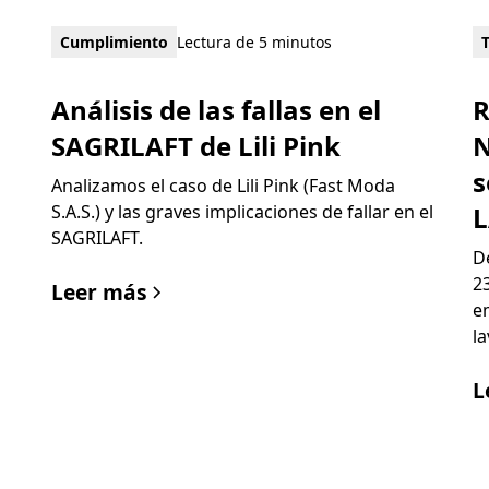
Cumplimiento
Lectura de 5 minutos
Análisis de las fallas en el
R
SAGRILAFT de Lili Pink
N
s
Analizamos el caso de Lili Pink (Fast Moda
S.A.S.) y las graves implicaciones de fallar en el
L
SAGRILAFT.
D
2
Leer más
e
l
L