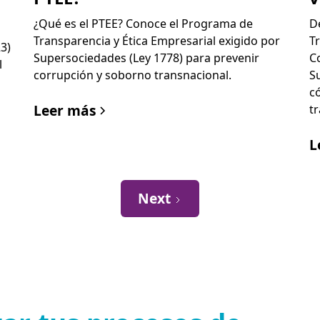
¿Qué es el PTEE? Conoce el Programa de
D
Transparencia y Ética Empresarial exigido por
T
3)
Supersociedades (Ley 1778) para prevenir
C
l
corrupción y soborno transnacional.
S
c
Leer más
t
L
Next