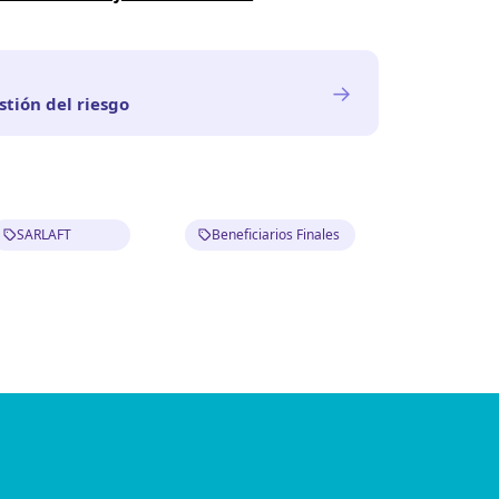
→
estión del riesgo
SARLAFT
Beneficiarios Finales