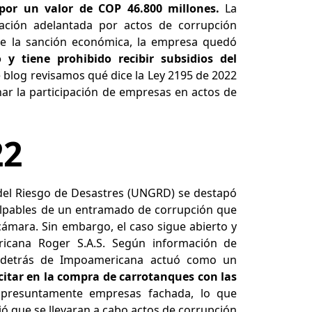
por un valor de COP 46.800 millones.
La
ación adelantada por actos de corrupción
e la sanción económica, la empresa quedó
 y tiene prohibido recibir subsidios del
 blog revisamos qué dice la Ley 2195 de 2022
ar la participación de empresas en actos de
22
 del Riesgo de Desastres (UNGRD) se destapó
ulpables de un entramado de corrupción que
cámara. Sin embargo, el caso sigue abierto y
cana Roger S.A.S. Según información de
o detrás de Impoamericana actuó como un
icitar en la compra de carrotanques con las
 presuntamente empresas fachada, lo que
ió que se llevaran a cabo actos de corrupción