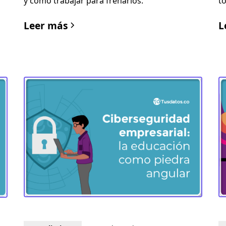
y cómo trabajar para frenarlos.
t
Leer más
L