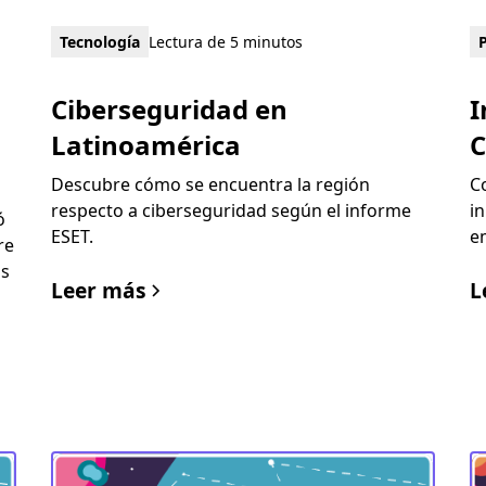
Tecnología
Lectura de 5 minutos
Ciberseguridad en
I
Latinoamérica
C
Descubre cómo se encuentra la región
C
respecto a ciberseguridad según el informe
i
ó
ESET.
e
re
as
Leer más
L