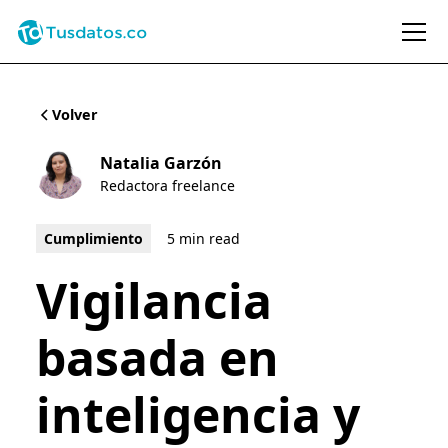
Volver
Natalia Garzón
Redactora freelance
Cumplimiento
5 min read
Vigilancia
basada en
inteligencia y