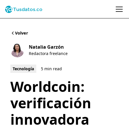
Volver
Natalia Garzón
Redactora freelance
Tecnología
5 min read
Worldcoin:
verificación
innovadora