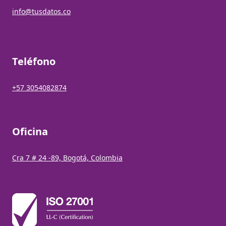
info@tusdatos.co
Teléfono
+57 3054082874
Oficina
Cra 7 # 24 -89, Bogotá, Colombia