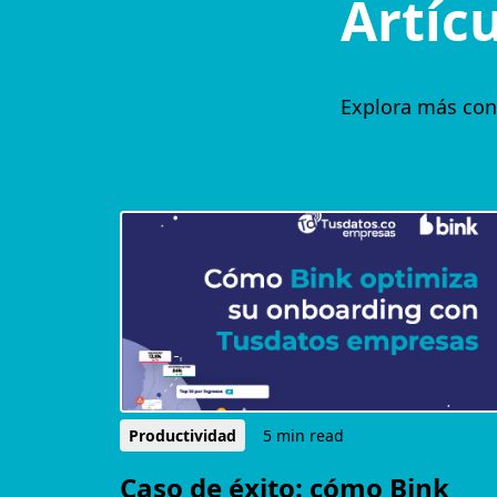
Artíc
Explora más con
Productividad
5 min read
Caso de éxito: cómo Bink