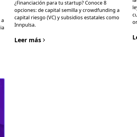
l
¿Financiación para tu startup? Conoce 8
le
opciones: de capital semilla y crowdfunding a
c
capital riesgo (VC) y subsidios estatales como
 a
o
Innpulsa.
ia
L
Leer más