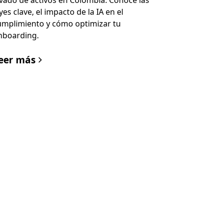
avado de activos en Colombia. Conoce las
yes clave, el impacto de la IA en el
umplimiento y cómo optimizar tu
nboarding.
eer más