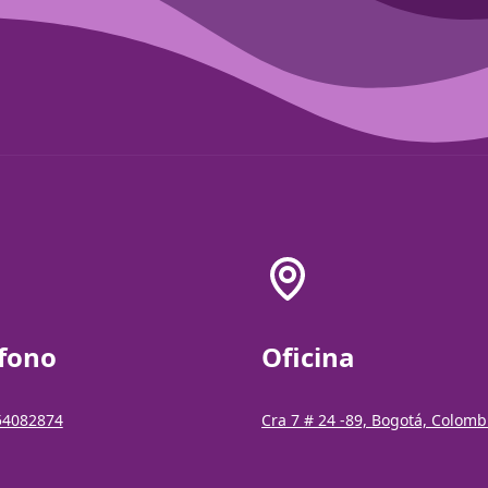
éfono
Oficina
54082874
Cra 7 # 24 -89, Bogotá, Colomb