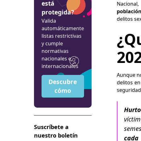
está
Nacional,
protegida?
població
delitos se
Valida
automáticamente
¿Q
listas restrictivas
y cumple
20
normativas
nacionales e
internacionales
Aunque no 
Descubre
delitos e
cómo
seguridad.
Hurto
vícti
Suscríbete a
semes
nuestro boletín
cada