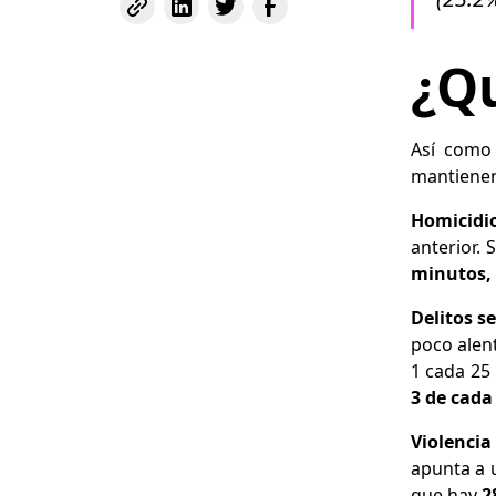
¿Qu
Así como
mantienen
Homicidi
anterior.
minutos, 
Delitos s
poco alent
1 cada 25
3 de cada
Violencia
apunta a u
que hay
2