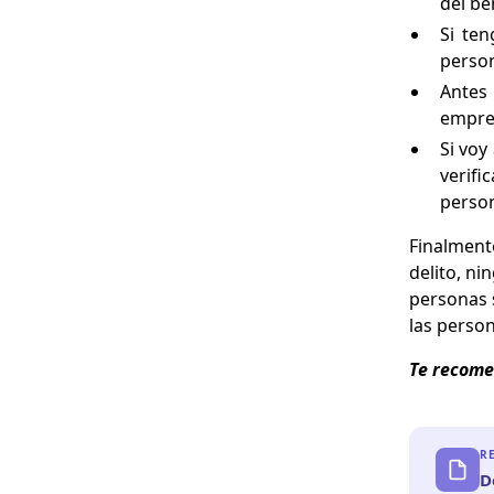
del ben
Si ten
person
Antes 
empres
Si voy
verifi
person
Finalment
delito, ni
personas 
las perso
Te recom
R
D