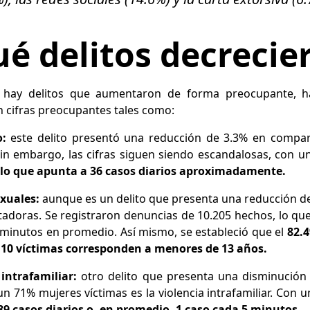
é delitos decrecie
 hay delitos que aumentaron de forma preocupante, h
 cifras preocupantes tales como:
o:
este delito presentó una reducción de 3.3% en compa
 Sin embargo, las cifras siguen siendo escandalosas, con
lo que apunta a 36 casos diarios aproximadamente.
exuales:
aunque es un delito que presenta una reducción de
adoras. Se registraron denuncias de 10.205 hechos, lo que
 minutos en promedio. Así mismo, se estableció que el
82.4
 10 víctimas corresponden a menores de 13 años.
 intrafamiliar:
otro delito que presenta una disminución
n 71% mujeres víctimas es la violencia intrafamiliar. Con u
89 casos diarios o, en promedio, 1 caso cada 5 minutos.