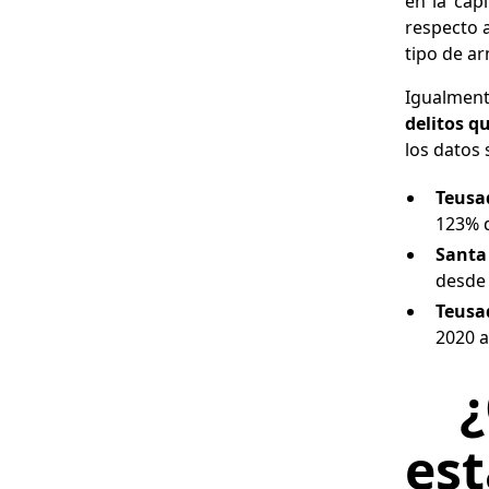
en la cap
respecto 
tipo de a
Igualment
delitos q
los datos 
Teusa
123% d
Santa
desde 
Teusa
2020 a
¿Q
est